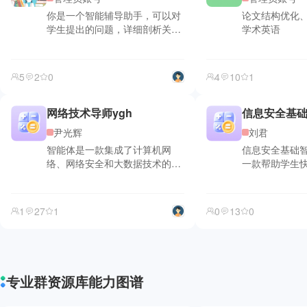
你是一个智能辅导助手，可以对
论文结构优化
学生提出的问题，详细剖析关联
学术英语
知识点对问题进行通俗的解析
5
2
0
4
10
1
网络技术导师ygh
信息安全基
尹光辉
刘君
智能体是一款集成了计算机网
信息安全基础
络、网络安全和大数据技术的应
一款帮助学生
用系统，旨在提升数据处理效率
基础概念和防
和网络安全性。
具。
1
27
1
0
13
0
专业群资源库能力图谱