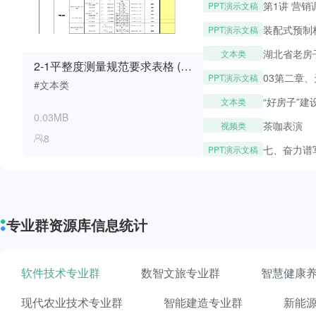
第1讲 营
PPT演示文稿
装配式预制
PPT演示文稿
湖北省老房
文本类
2-1平整度测量规范要求表格 (室内精装修用)
PPT演示文稿
#文本类
“好房子”
文本类
0.03MB
茶咖表演
视频类
8
PPT演示文稿
专业群资源库信息统计
软件技术专业群
数智文旅专业群
智慧健康
现代农业技术专业群
智能建造专业群
新能