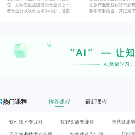
院，是学院重点建设的专业群之一。
文旅产业数智化转型趋
该专业群以软件技术为核心，涵盖了
教学资源集合。其汇聚
软件开发、移动应用开发、Web前端
优质成果，涵盖丰富的
开发等多个技术方向，旨在培养具备
源，如重庆财经职业学
扎实的软件理论基础和较强实践能力
文秘、会展专业市级教
的应用型技术人才。专业群注重理论
建的导游专业国家级教
与实践相结合，通过项目驱动、校企
资源库融合文旅岗位标
合作等教学模式，使学生掌握Java、
术、财商素养等教学内
JavaScript、Android等主流开发技
系；借助虚拟仿真等技
术，能够胜任软件开发、系统维护、
化模拟导游、酒店数字
项目管理等相关岗位工作。专业群师
实训系统，提供生动情
资力量雄厚，拥有丰富的教学经验和
景；并通过知识图谱等
行业实践经验，为学生提供优质的教
点结构化关联，辅助教
育资源和实践平台。
力院校培养适应文旅产
“谋项目、用技术、讲故
能力的高素质数智文旅人
热门课程
推荐课程
最新课程
软件技术专业群
数智文旅专业群
智慧健康
现代农业技术专业群
智能建造专业群
新能