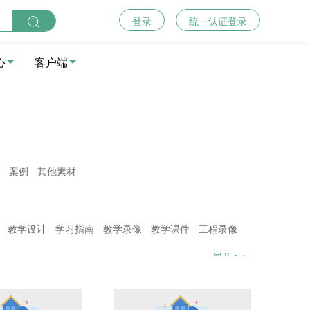
登录
统一认证登录
心
客户端
案例
其他素材
教学设计
学习指南
教学录像
教学课件
工程录像
试卷
教学系统
教学音频
拓展阅读
其他
展开
资源（企业案例、技术资料等）
参考文献
实训指导书