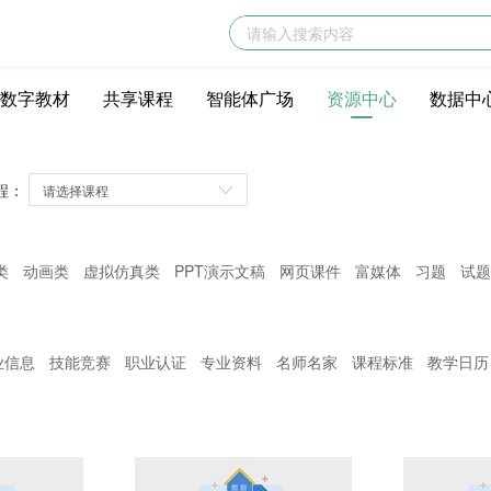
数字教材
共享课程
智能体广场
资源中心
数据中
程：
类
动画类
虚拟仿真类
PPT演示文稿
网页课件
富媒体
习题
试题
业信息
技能竞赛
职业认证
专业资料
名师名家
课程标准
教学日历
实验/实训/实习
电子教材
文献资料
名词术语
模拟实训
学生作品
设基本要求
行业法规
行业动态
职业标准
电子课件
说课录像
典型