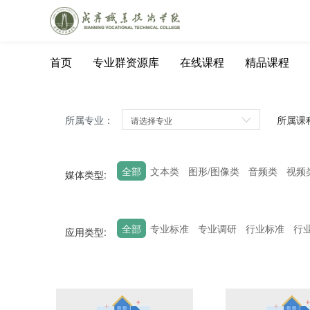
首页
专业群资源库
在线课程
精品课程
所属专业：
所属课
全部
文本类
图形/图像类
音频类
视频
媒体类型:
全部
专业标准
专业调研
行业标准
行
应用类型:
电子挂图
教学动画
教学案例
习题作业
专业调研报告
专业人才培养方案
专业建
实训相关
企业培训
实践资源