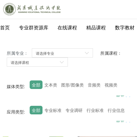
首页
专业群资源库
在线课程
精品课程
数字教材
所属专业：
所属课程：
全部
文本类
图形/图像类
音频类
视频类
媒体类型:
动画类
虚拟仿真类
PPT演示文稿
网页课件
展开
富媒体
习题
试题
案例
其他素材
全部
专业标准
专业调研
行业标准
行业信息
应用类型:
技能竞赛
职业认证
专业资料
名师名家
展开
课程标准
教学日历
教学设计
学习指南
教学录像
教学课件
工程录像
电子挂图