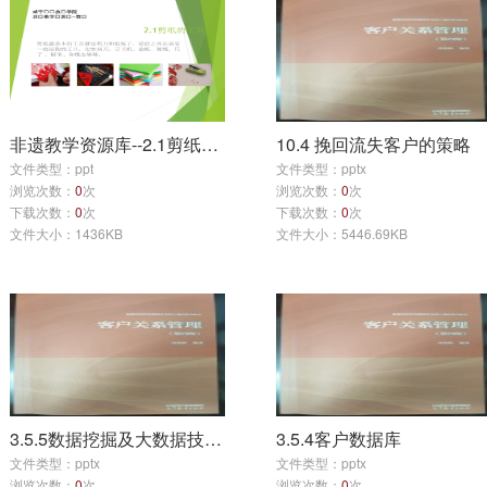
教学动画
教学案例
习题作业
实验/实训/实习
电子教材
文献资料
名词术语
模拟实训
学生作品
试卷
教学系统
教学音频
拓展阅读
其他
专业调研报告
专业人才培养方案
非遗教学资源库--2.1剪纸工具和技法
10.4 挽回流失客户的策略
专业建设基本要求
行业法规
行业动态
文件类型：ppt
文件类型：pptx
职业标准
电子课件
说课录像
浏览次数：
0
次
浏览次数：
0
次
典型资源（企业案例、技术资料等）
参考文献
下载次数：
0
次
下载次数：
0
次
文件大小：1436KB
文件大小：5446.69KB
实训指导书
实训相关
企业培训
实践资源
3.5.5数据挖掘及大数据技术在客户信息管理中的应用
3.5.4客户数据库
文件类型：pptx
文件类型：pptx
浏览次数：
0
次
浏览次数：
0
次